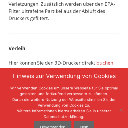
Verletzungen. Zusätzlich werden über den EPA-
Filter ultrafeine Partikel aus der Abluft des
Druckers gefiltert.
Verleih
Hier können Sie den 3D-Drucker direkt
buchen
bzw. für einen Zeitraum reservieren.
Hinweis zur Verwendung von Cookies
Hinweise zur Reservierung, Buchung und
Wir verwenden Cookies um unsere Webseite für Sie optimal
Abholung der Geräte.
gestalten und fortlaufend verbessern zu können.
Durch die weitere Nutzung der Webseite stimmen Sie der
Verwendung von Cookies zu.
Weitere Informationen hierzu erhalten Sie in unserer
Datenschutzerklärung.
Einverstanden
Nein