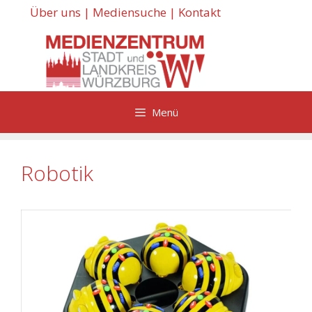
Zum
Über uns
|
Mediensuche
|
Kontakt
Inhalt
springen
Menü
Robotik