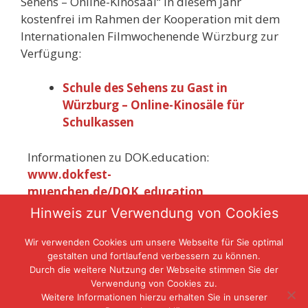
Sehens – Online-Kinosaal“ in diesem Jahr
kostenfrei im Rahmen der Kooperation mit dem
Internationalen Filmwochenende Würzburg zur
Verfügung:
Schule des Sehens zu Gast in
Würzburg – Online-Kinosäle für
Schulkassen
Informationen zu DOK.education:
www.dokfest-
muenchen.de/DOK_education
Hinweis zur Verwendung von Cookies
Wir verwenden Cookies um unsere Webseite für Sie optimal
gestalten und fortlaufend verbessern zu können.
Durch die weitere Nutzung der Webseite stimmen Sie der
Verwendung von Cookies zu.
Weitere Informationen hierzu erhalten Sie in unserer