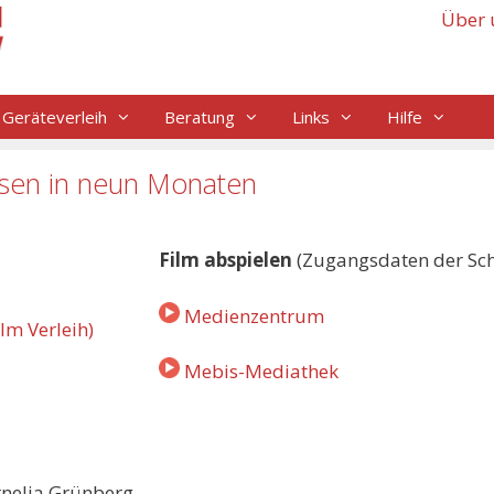
Über 
Geräteverleih
Beratung
Links
Hilfe
hsen in neun Monaten
Film abspielen
(Zugangsdaten der Schu
Medienzentrum
Mebis-Mediathek
nelia Grünberg