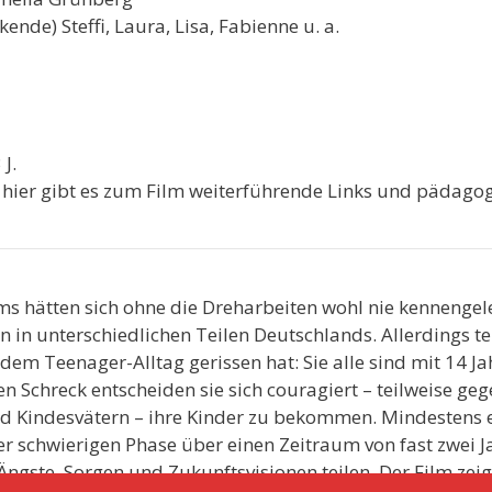
ende) Steffi, Laura, Lisa, Fabienne u. a.
J.
–
hier gibt es zum Film weiterführende Links und pädagog
ms hätten sich ohne die Dreharbeiten wohl nie kennengeler
 in unterschiedlichen Teilen Deutschlands. Allerdings tei
s dem Teenager-Alltag gerissen hat: Sie alle sind mit 14 
 Schreck entscheiden sie sich couragiert – teilweise geg
nd Kindesvätern – ihre Kinder zu bekommen. Mindestens 
eser schwierigen Phase über einen Zeitraum von fast zwei
Ängste, Sorgen und Zukunftsvisionen teilen. Der Film zeig