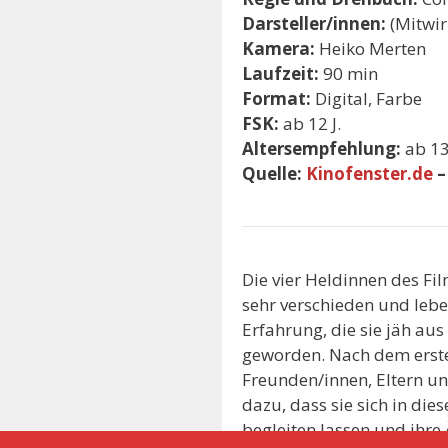
Darsteller/innen:
(Mitwirk
Kamera:
Heiko Merten
Laufzeit:
90 min
Format:
Digital, Farbe
FSK:
ab 12 J.
Altersempfehlung:
ab 13 
Quelle:
Kinofenster.de
Die vier Heldinnen des Fil
sehr verschieden und leben
Erfahrung, die sie jäh au
geworden. Nach dem ersten
Freunden/innen, Eltern u
dazu, dass sie sich in di
begleiten lassen und ihre 