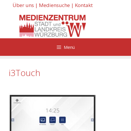
Zum
Über uns
|
Mediensuche
|
Kontakt
Inhalt
springen
Menü
i3Touch