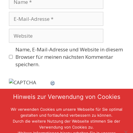
E-
Mail-
Adresse
Website
Name, E-Mail-Adresse und Website in diesem
Browser für meinen nächsten Kommentar
speichern.
Hinweis zur Verwendung von Cookies
CAPTCHA Code
*
Wir verwenden Cookies um unsere Webseite für Sie optimal
gestalten und fortlaufend verbessern zu können.
Durch die weitere Nutzung der Webseite stimmen Sie der
Verwendung von Cookies zu.