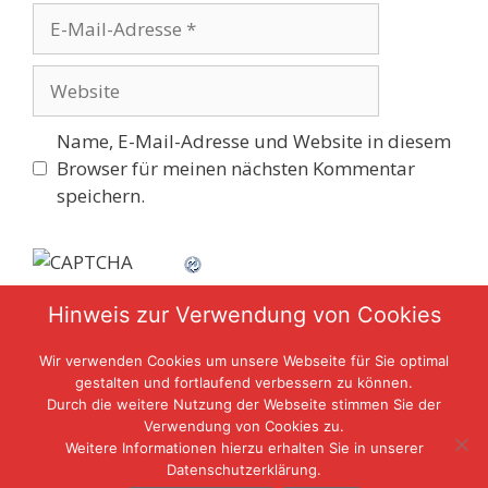
E-
Mail-
Adresse
Website
Name, E-Mail-Adresse und Website in diesem
Browser für meinen nächsten Kommentar
speichern.
Hinweis zur Verwendung von Cookies
CAPTCHA Code
*
Wir verwenden Cookies um unsere Webseite für Sie optimal
gestalten und fortlaufend verbessern zu können.
Durch die weitere Nutzung der Webseite stimmen Sie der
Verwendung von Cookies zu.
Weitere Informationen hierzu erhalten Sie in unserer
Datenschutzerklärung.