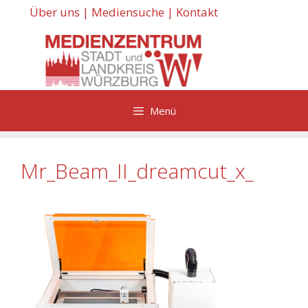
Zum
Über uns
|
Mediensuche
|
Kontakt
Inhalt
springen
Menü
Mr_Beam_II_dreamcut_x_