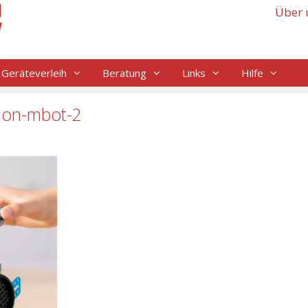
Über 
Geräteverleih
Beratung
Links
Hilfe
ion-mbot-2