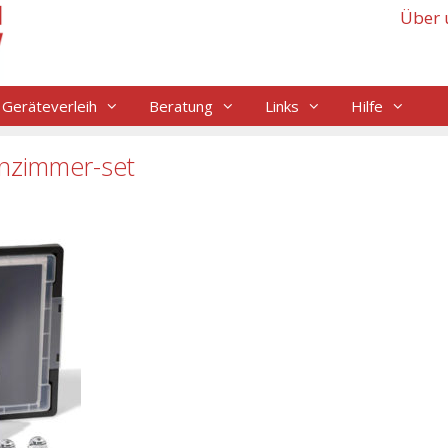
Über 
Geräteverleih
Beratung
Links
Hilfe
enzimmer-set